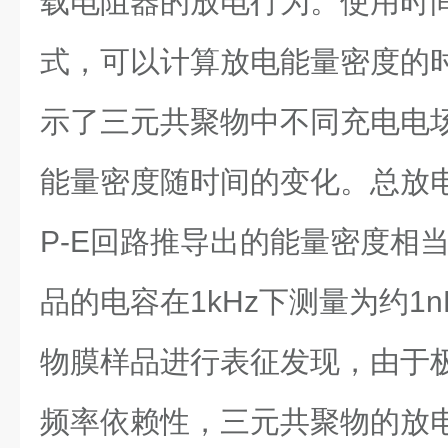
载电阻器的放电行为。使用时
式，可以计算放电能量密度的
示了三元共聚物中不同充电电场
能量密度随时间的变化。总放
P-E回路推导出的能量密度相
品的电容在1kHz下测量为约1
物膜样品进行表征发现，由于
频率依赖性，三元共聚物的放