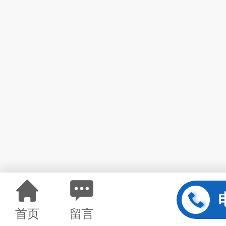
首页
留言