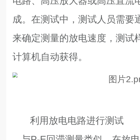
电路、高压放大器或高压直流
成。在测试中，测试人员需要
来确定测量的放电速度，测试
计算机自动获得。
利用放电电路进行测试
与
P-E回滞测量类似，在放