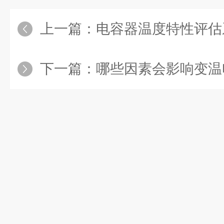
上一篇：
电容器温度特性评估系统
下一篇：
哪些因素会影响变温电