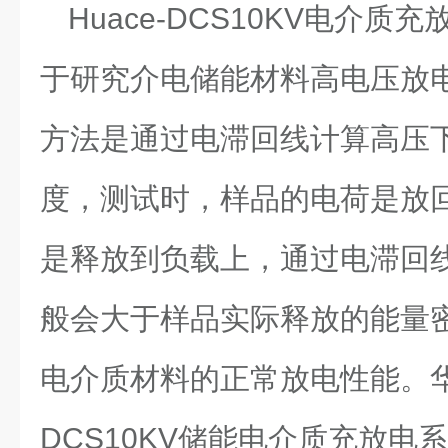
Huace-DCS10KV电介
于研究介电储能材料高电压放
方法是通过电滞
回线计算高压
度，测试时，样品的电荷是放
是释放到负载上，通过电滞回
般会大于样品实际释放的能量
电介质材料的正常放电性能。
DCS10KV储能电介质充放电