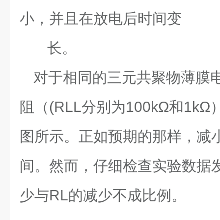
小，并且在放电后时间变
长。
对于相同的三元共聚物薄膜
阻（
(RLL分别为100kΩ和1
图所示。正如预期的那样，减小
间。然而，仔细检查实验数据
少与RL的减少不成比例。