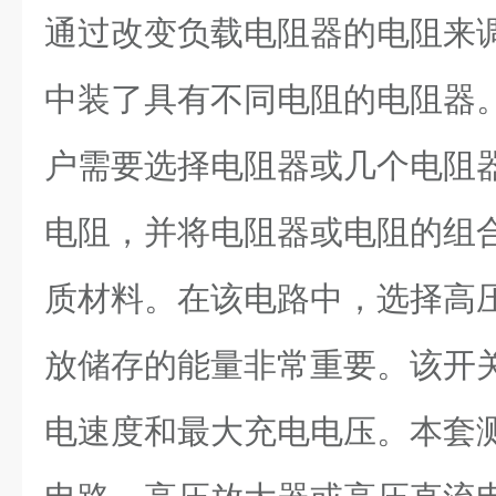
通过改变负载电阻器的电阻来
中装了具有不同电阻的电阻器
户需要选择电阻器或几个电阻
电阻，并将电阻器或电阻的组
质材料。在该电路中，选择高压
放储存的能量非常重要。该开
电速度和最大充电电压。本套