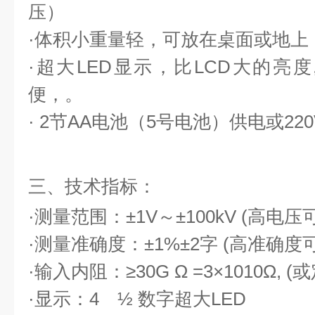
压）
·体积小重量轻，可放在桌面或地上
·超大
LED
显示，比
LCD
大的亮度
便，。
·
2
节
AA
电池（
5
号电池）供电或
22
三、技术指标：
·
测量范围：
±
1V
～±
100kV (
高电压
·测量准确度：±
1%
±
2
字
(
高准确度
·输入内阻：≥
30G
Ω
=3
×
1010
Ω
, (
或
·显示：
4
½ 数字超大
LED