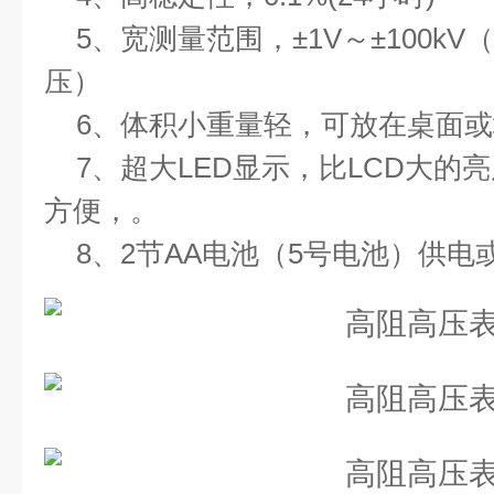
5
、宽测量范围，±
1V
～±
100kV
（
压）
6
、体积小重量轻，可放在桌面或
7
、超大
LED
显示，比
LCD
大的亮
方便，。
8
、
2
节
AA
电池（
5
号电池）供电