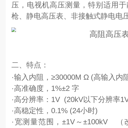
压，电视机高压测量，特别适用于
枪、静电高压表、非接触式静电电
二、特点：
·输入内阻，≥
30000M
Ω
(
高输入内
·高准确度，
1%
±
2
字
·高分辨率：
1V (20kV
以下分辨率
1V
·高稳定性，
0.1% (24
小时
)
·宽测量范围，±
1V
～±
100kV
（改