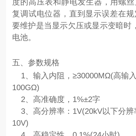
度的高压表和静电发生器，用螺丝
复调试电位器，直到显示误差在规
要维护是当显示欠压或显示变暗时
电池。
五、参数规格
1
、输入内阻，≥
30000M
Ω
(
高输
100G
Ω
)
2
、高准确度，
1%
±
2
字
3
、高分辨率：
1V(20kV
以下分辨
10V)
4
、高稳定性，
0.1%(24
小时
)