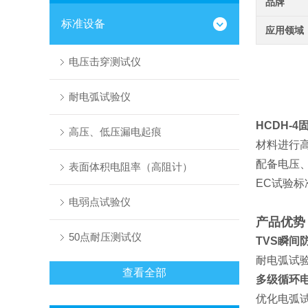
品牌
标准设备
应用领域
电压击穿测试仪
耐电弧试验仪
HCDH-4
高压、低压漏电起痕
材料进行
配备电压
表面体积电阻率（高阻计）
EC试验
电弱点试验仪
产品优势
50点耐压测试仪
TVS瞬间
耐电弧试
查看全部
多级循环
优化电弧