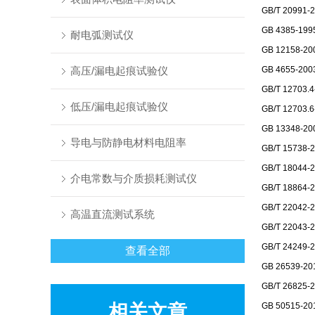
GB/T 209
GB 4385-
耐电弧测试仪
GB 12158
高压/漏电起痕试验仪
GB 4655-
GB/T 1270
低压/漏电起痕试验仪
GB/T 127
GB 13348
导电与防静电材料电阻率
GB/T 157
GB/T 180
介电常数与介质损耗测试仪
GB/T 188
GB/T 220
高温直流测试系统
GB/T 220
GB/T 2424
查看全部
GB 26539-201
GB/T 2682
相关文章
GB 50515-