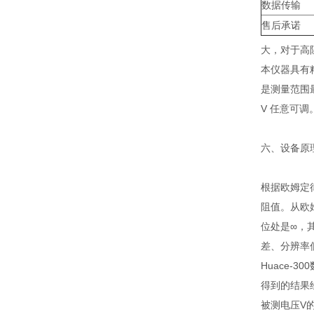
数据传输
售后承诺
大，对于高
本仪器具有精
是测量范围最宽
V 任意可调。
六、设备原
根据欧姆定
阻值。从欧
位处是∞，
差、分辨率
Huace
得到的结果
被测电压V