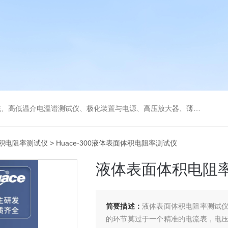
低温冷热台、铁电压电热释电测试仪、绝缘材料电学性能综合测试平台、电击穿强度试验仪、耐电弧试验仪、高压漏电起痕测试仪、储能材料电学测控系统。
积电阻率测试仪
> Huace-300液体表面体积电阻率测试仪
液体表面体积电阻
简要描述：
液体表面体积电阻率测试
的环节莫过于一个精准的电流表，电