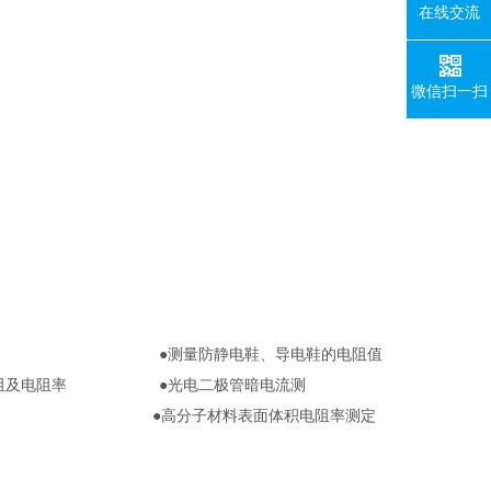
在线交流
微信扫一扫
阻(率) ●测量防静电鞋、导电鞋的电阻值
的电阻及电阻率 ●光电二极管暗电流测
材料研究 ●高分子材料表面体积电阻率测定