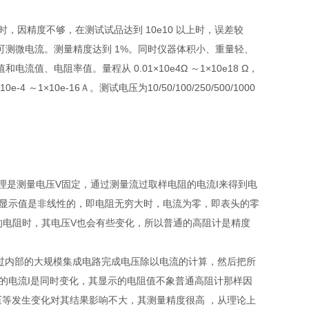
，因精度不够，在测试试品达到 10e10 以上时，误差较
测微电流。测量精度达到 1%。同时仪器体积小、重量轻、
阻率值。量程从 0.01×10e4Ω ～1×10e18 Ω，
10e-16Ａ。测试电压为10/50/100/250/500/1000
理是测量电压V固定，通过测量流过取样电阻的电流I来得到电
的显示值是非线性的，即电阻无穷大时，电流为零，即表头的零
的电阻时，其电压V也会有些变化，所以普通的高阻计是精度
，通过内部的大规模集成电路完成电压除以电流的计算，然后把所
阻的电流I是同时变化，其显示的电阻值不象普通高阻计那样因
等发生变化对其结果影响不大，其测量精度很高 ，从理论上