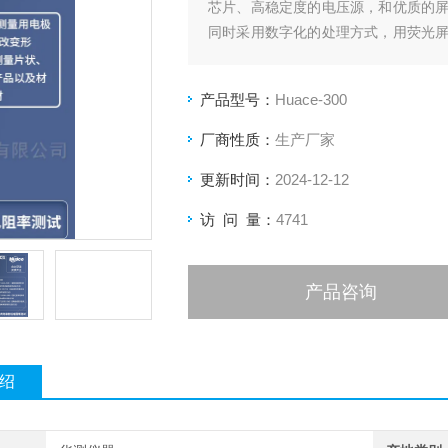
芯片、高稳定度的电压源，和优质的
同时采用数字化的处理方式，用荧光
阻率值。而且设备也可用于测试微电流
产品型号：
Huace-300
厂商性质：
生产厂家
更新时间：
2024-12-12
访 问 量：
4741
产品咨询
绍