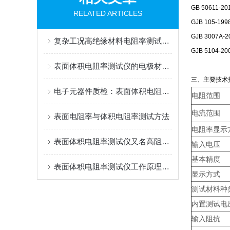
GB 50611
RELATED ARTICLES
GJB 105-
GJB 3007
复杂工况高绝缘材料电阻率测试方案—Huace-300高阻计性能解析
GJB 510
表面体积电阻率测试仪的电极材料选择与清洁维护规范
三、主要技术
电子元器件质检：表面体积电阻率测试仪应用
电阻范围
电流范围
表面电阻率与体积电阻率测试方法
电阻率显示
表面体积电阻率测试仪又名高阻计工作原理及应用
输入电压
基本精度
表面体积电阻率测试仪工作原理及应用
显示方式
测试材料种
内置测试电
输入阻抗