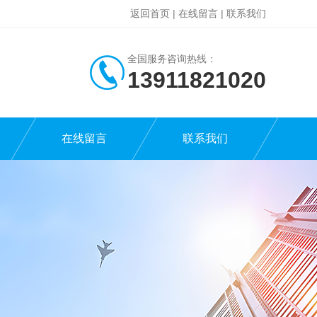
返回首页
|
在线留言
|
联系我们
全国服务咨询热线：
13911821020
在线留言
联系我们