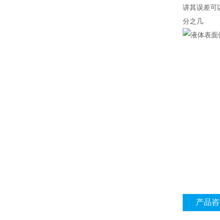
讲其误差可
分之几
产品咨