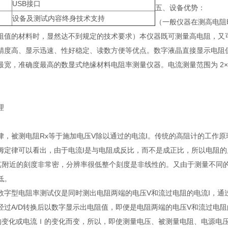
USB接口
五、设备优势：
设备及测试内容终身技术支持
（一般仪器在测高电阻时
阻值的材料时，显然达不到规定的技术要求）本仪器既可测量高电阻，又可
度高、显示迅速、性好稳定、读数方便等优点。数字液晶直接显示电阻值和电流值、电
，准确度最高的数显式绝缘材料电阻率测量仪器。电流测量范围为 2×10e-4 ～1×

理
律，被测电阻Rx等于施加电压V除以通过的电流I。传统的高阻计的工作原
姆定律可以看出，由于电流I是与电阻成反比，而不是成正比，所以电阻
其附近的刻度非常密，分辨率很低整个刻度是非线性的。又由于测量不同
低。
-300数字型电阻率测试仪是同时测出电阻两端的电压V和流过电阻的电流I
经过A/D转换后以数字显示出电阻值，即便是电阻两端的电压V和流过电
的变化或电流Ｉ的变化而变，所以，即使测量电压、被测量电阻、电源电压