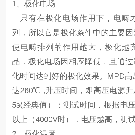
1、极化电场
只有在极化电场作用下，电畴
列，所以它是极化条件中的主要因
使电畴排列的作用越大
，
极化越
品，极化电场因相应降低，且通过
化时间达到好的极化效果。
MPD
高
达
260℃
,
升压时间，即高压电源升
5
s
(
经典值
）
；测试时间，根据电
以上
（4000
V
时
），
电压越高，测
2、极化温度