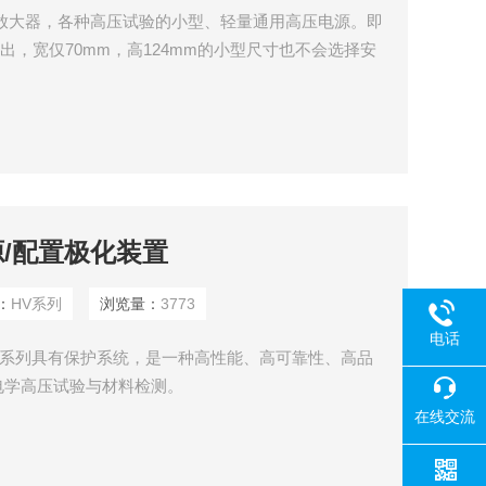
放大器，各种高压试验的小型、轻量通用高压电源。即
功率输出，宽仅70mm，高124mm的小型尺寸也不会选择安
空间被限制的实验室和研究室等也能简单地使用。而
流仪表，所以作为稍微的高压实验用的电源。
源/配置极化装置
：
HV系列
浏览量：
3773
电话
V系列具有保护系统，是一种高性能、高可靠性、高品
电学高压试验与材料检测。
在线交流