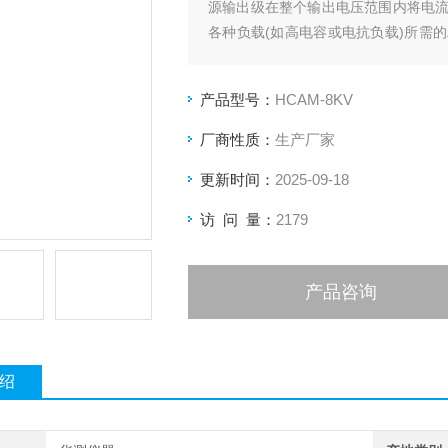
源输出级在整个输出电压范围内将电
各种负载(如高电容或电抗负载)所需
相放大器。高压功率放大器 压电驱动±8
产品型号：
HCAM-8KV
厂商性质：
生产厂家
更新时间：
2025-09-18
访 问 量：
2179
产品咨询
绍