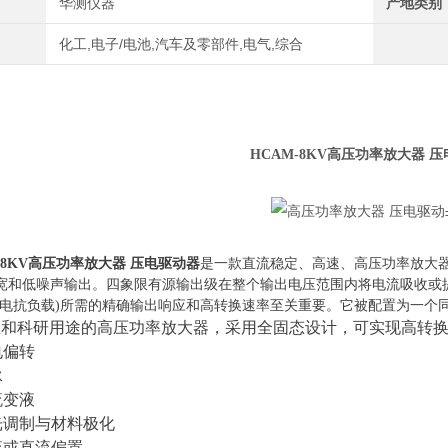
华测仪器
产地类别
化工,电子/电池,汽车及零部件,电气,综合
HCAM-8KV高压功率放大器 
-8KV高压功率放大器 压电驱动器
是一款直流稳定、高速、高压功率放大
宽和低噪声输出。四象限有源输出级在整个输出电压范围内将电流吸收或
或电抗负载)所需的精确输出响应和高转换速率至关重要。它被配置为一个
业和科研用途的高压功率放大器，采用全固态设计，可实现高转
电偏转
泳
流变液
光调制与材料极化
流或直流偏置