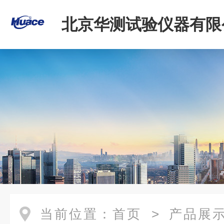
北京华测试验仪器有限
当前位置：
首页
>
产品展