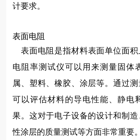
计要求。
表面电阻
表面电阻是指材料表面单位面积
电阻率测试仪可以用来测量固体
属、塑料、橡胶、涂层等。通过测
可以评估材料的导电性能、静电
果。这对于电子设备的设计和制造
性涂层的质量测试等方面非常重要