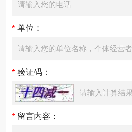
*
单位：
*
验证码：
*
留言内容：