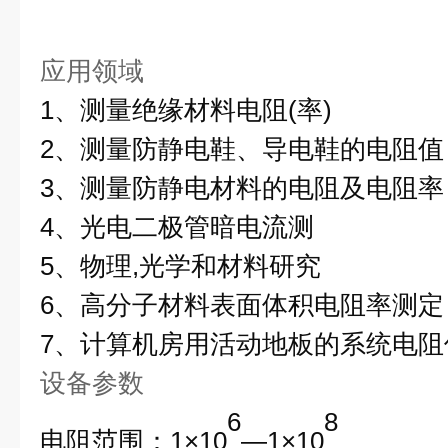
应用领域
1、测量绝缘材料电阻(率)
2、测量防静电鞋、导电鞋的电阻值
3、测量防静电材料的电阻及电阻率
4、光电二极管暗电流测
5、物理,光学和材料研究
6、高分子材料表面体积电阻率测定
7、计算机房用活动地板的系统电阻
设备参数
6
8
电阻范围：1×10
—1×10