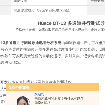
华测仪器
产地类别
能源,航空航天,汽车及零部件,电气,综合
Huace DT-L3
多通道并行测试导
价格仅供参考，如需获取更详尽的产品技术规格书、定制方案
-L3
多通道并行测试导通电阻分析系统
由华测仪器生产，可在低
器接点等导体连接部位开展多通道高准度微小电阻连续监测，以
操作软件可实现测量过程的自动化运行，实时采集并记录各项测
温度波动情况。
自主开发的多光束扫描方式及符合标准的测试仪
量抗干扰能力强
欢迎您！
过2种方法判定故障
来自局域网的朋友！有什么可以帮
过计算机进行实时测定，可在测定过程中编辑、浏览数据
助您的吗？