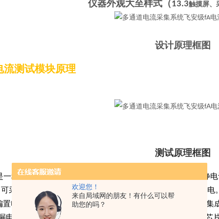
仪器外观大至样式（
1
3.3
触摸屏、
设计原理框图
电流测试模块原理
测试原理框图
是一种飞安级 (10−15A) 输入偏置电流运算放大器，适合用作静
欢迎您！
V，可采用常规5 V和10 V单电源以及±2.5 V和±5 V双电源系统
来自局域网的朋友！有什么可以帮
偏置电流进行过生产测试，以确保器件达到用户系统的目标。集
助您的吗？
CB) 漏电流的影响，而且能减少电路板元件数，简化系统设计。
*芯