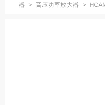
器
>
高压功率放大器
> HCA
压电驱动器 可匹配铁电仪