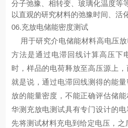
分子弛豫、相转变、玻璃化温度等
以直观的研究材料的弛豫时间、活
06.
充放电储能密度测试
用于研究介电储能材料高电压放
方法是通过电滞回线计算高压下
时，样品的电荷释放至高压源上，
就是说，通过电滞回线测得的能量
放的能量密度，不能正确评估储能
华测充放电测试具有专门设计的电
先将测试材料充电到给定电压，之