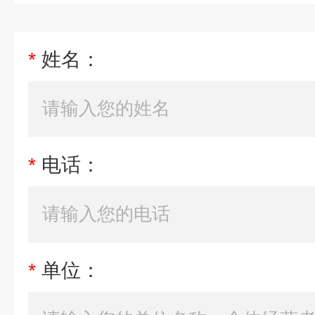
*
姓名：
*
电话：
*
单位：