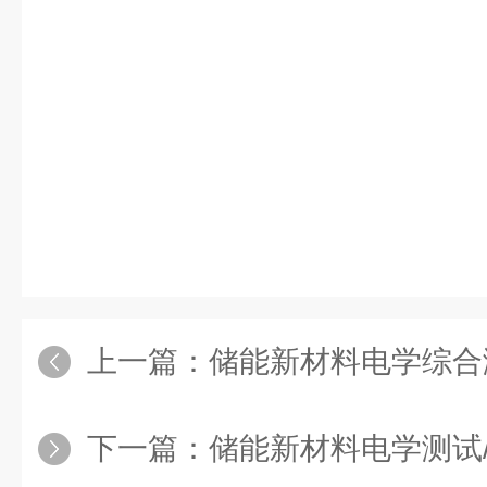
上一篇：
储能新材料电学综合
下一篇：
储能新材料电学测试/T