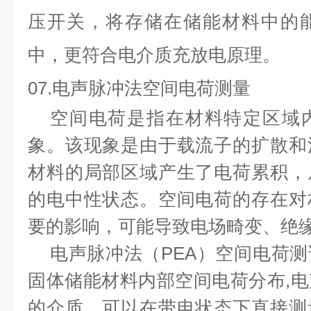
压开关，将存储在储能材料中的
中，更符合电介质充放电原理。
07.
电声脉冲法空间电荷测量
空间电荷是指在材料特定区域
象。该现象是由于载流子的扩散和
材料的局部区域产生了电荷累积，
的电中性状态。空间电荷的存在对
要的影响，可能导致电场畸变、绝
电声脉冲法（
PEA
）空间电荷测
固体储能材料内部空间电荷分布
,
电
的介质，可以在带电状态下直接测