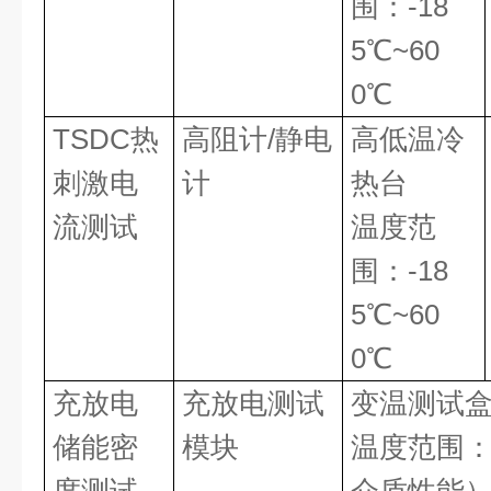
围：
-18
5
℃
~60
0
℃
TSDC
热
高阻计
/
静电
高低温冷
刺激电
计
热台
流测试
温度范
围：
-18
5
℃
~60
0
℃
充放电
充放电测试
变温测试
储能密
模块
温度范围
度测试
介质性能