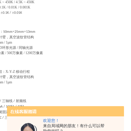
K ~ 450K / 4.5K ~ 450K
/ 0.01K / 0.001K
±
±
/
0.1K /
0.01K
：
×
×
50mm
25mm
13mm
针臂，真空波纹管结构
μm / 1μm
D环形光源 / 同轴光源
素 / 500万像素 / 1200万像素
行程：X-Y-Z 移动行程
针臂，真空波纹管结构
 / 1μm
三轴线
射频线
/
/
A / 100fA / 10fA
簧固定
螺丝固定
/
三轴
香蕉头
鳄鱼夹
接线端子
射频接口
C /
/
/
/
/
欢迎您！
来自局域网的朋友！有什么可以帮