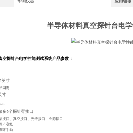
华测仪器
应用领域
半导体材料真空探针台电学
真空探针台电学性能测试系统
产品参数：
英寸
2
品固定
英寸
torr
多
个探针臂接口
最
6
信接口、真空接口、光纤接口、冷源接口
氮
液氦
/
循环手动