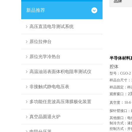
品牌
新品推荐
高压直流电导测试系统
原位拉伸台
原位光学冷热台
半导体材料
腔体
高温油浴表面体积电阻率测试仪
型号：CGO-2
：
样品台尺寸
非接触式静电电压表
样品固定：样
：
观察窗口
2
多功能任意波高压薄膜极化装置
：
真空度
10-6 
探
针臂接口：
真空晶圆退火炉
其他接口：电
制冷方式：液
控制方式：开
电阻分压器