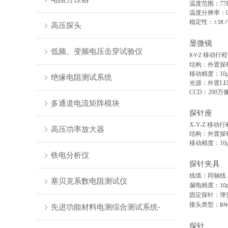
温度范围：
77
温度分辨率：0.1K 
稳定性：±
1K 
高压探头
显微镜
低频、变频电压击穿试验仪
移动行程
X-Y-Z
结构：外置探
移动精度：
10
绝缘电阻测试系统
光源：
外置LE
CCD：200万像
多通道电流矩阵模块
探针座
X-Y-Z 移动
高压功率放大器
结构：外置探
移动精度：10μm
铁电分析仪
探针夹具
线缆：同轴线
塞贝克系数电阻测试仪
漏电精度：
10p
固定探针：弹
接头类型：
BN
先进功能材料电测综合测试系统-
探针