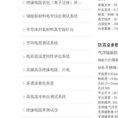
绝缘电阻劣化（离子迁移）评估系统
射频支持：DC-
针尖直径：0.2μm / 
材质：钨钢 / 
储能新材料电学综合测试系统
真空组件：分子
冷源组件：50L 
外形重量：730
半导体封装材料真空探针台
空间电荷测试系统
防震桌参
气浮隔振防
电容器温度特性评估系统
隔
隔振方式
:
不锈钢
材质
:
高频高压绝缘电阻、介电
平面度:0.05mm 
粗糙度:＜0.8μ
多通道极化装置
孔距:25×25mm
孔径:M6
平台尺寸（长宽
高低温冷热台测试系统
平台厚度：50 / 1
固有频率:.5Hz 
支撑腿:气浮
绝缘电阻率测试仪
支撑腿数量:4个 
支撑腿高度:80