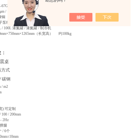
助您的吗？
67GHZ
1μm / 2μm / 5μm / 10μm/ 20μm / 50μm / 100μm
铍铜
泵组 / 机械泵
/ 100L 液氮罐 / 液氦罐 / 制冷机
mm×750mm×1265mm（长宽高） 约100kg
：
数
震桌
振方式
碳钢
/
/ m2
m
):可定制
00 / 200mm
- 2Hz
支撑腿
/ 6个
0mm±10mm