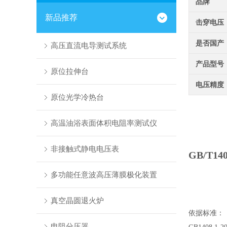
品牌
新品推荐
击穿电压
是否国产
高压直流电导测试系统
产品型号
原位拉伸台
电压精度
原位光学冷热台
高温油浴表面体积电阻率测试仪
非接触式静电电压表
GB/T
多功能任意波高压薄膜极化装置
真空晶圆退火炉
依据标准：
电阻分压器