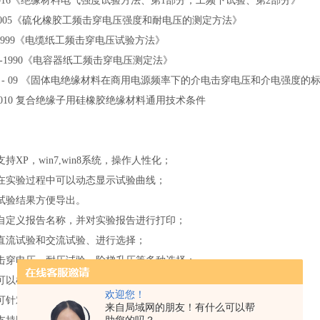
.1-2016《绝缘材料电气强度试验方法、第1部分；工频下试验、第2部分》
95-2005《硫化橡胶工频击穿电压强度和耐电压的测定方法》
33-1999《电缆纸工频击穿电压试验方法》
2656-1990《电容器纸工频击穿电压测定法》
149 - 09 《固体电绝缘材料在商用电源频率下的介电击穿电压和介电强度
76-2010 复合绝缘子用硅橡胶绝缘材料通用技术条件
支持
XP，win7,win8系统，操作人性化；
在实验过程中可以动态显示试验曲线；
试验结果方便导出。
自定义报告名称，并对实验报告进行打印；
直流试验和交流试验、进行选择；
击穿电压、耐压试验、阶梯升压等多种选择；
可以根据不同的试验方式及试验方法灵活设置所需的不同参数值；
欢迎您！
可针对设备进行校准设置；
来自局域网的朋友！有什么可以帮