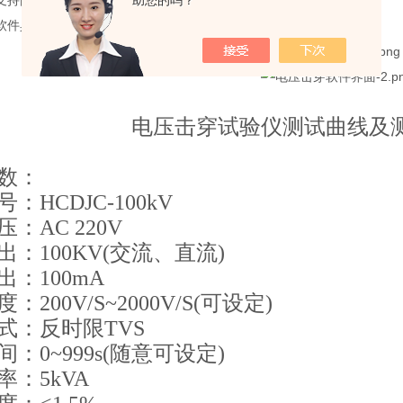
助您的吗？
支持国标及美国标准；
软件具备电压、电流报警功能。
电压击穿试验仪测试曲线及
数：
：HCDJC-100kV
：AC 220V
出：100KV(交流、直流)
出：100mA
：200V/S~2000V/S(可设定)
式：反时限TVS
：0~999s(随意可设定)
率：5kVA