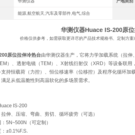
华测仪器
产地类别
能源,航空航天,汽车及零部件,电气,综合
华测仪器Huace IS-200
原位
价格仅供参考，如需获取更详尽的产品技术规格书、定制方案
200
原位拉伸冷热台
由华测仪器生产，它将力学加载系统（拉伸
SEM）、透射电镜（TEM）、X射线衍射仪（XRD）等设备联
支持恒载荷（力控）、恒位移速率（位移控）及程序化循环加载模式
，满足从低温脆性到高温软化的多场景需求。
ace IS-200
：拉伸、压缩、弯曲、剪切、循环疲劳（可选）
：5N~500N（可定制）
±0.1%F.S.