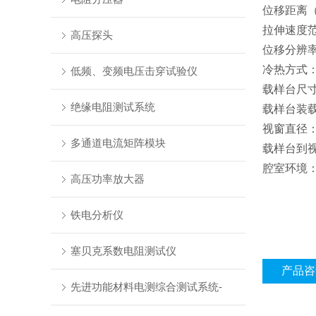
位移距离（
拉伸速度范围
高压探头
位移分辨率
冷热方式
低频、变频电压击穿试验仪
载样台尺寸
绝缘电阻测试系统
载样台装载
视窗直径：
多通道电流矩阵模块
载样台到视
腔室环境
高压功率放大器
铁电分析仪
塞贝克系数电阻测试仪
产品咨
先进功能材料电测综合测试系统-