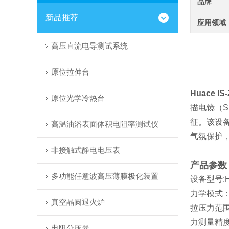
品牌
新品推荐
应用领域
高压直流电导测试系统
原位拉伸台
Huace IS-
原位光学冷热台
描电镜（
征。该设备
高温油浴表面体积电阻率测试仪
气氛保护
非接触式静电电压表
产品参数
多功能任意波高压薄膜极化装置
设备型号:Hu
力学模式
真空晶圆退火炉
拉压力范围
力测量精度：
电阻分压器