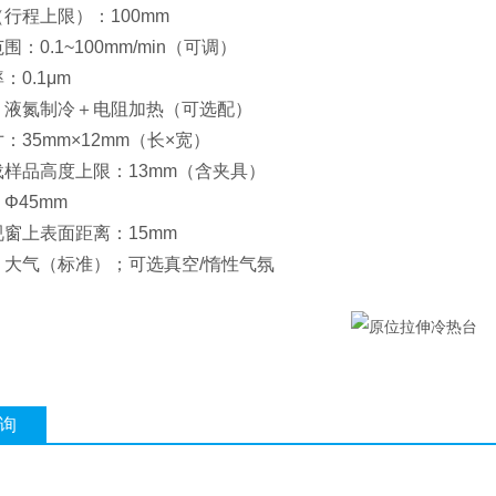
行程上限）：100mm
：0.1~100mm/min（可调）
：0.1μm
：液氮制冷＋电阻加热（可选配）
：35mm×12mm（长×宽）
样品高度上限：13mm（含夹具）
Φ45mm
窗上表面距离：15mm
：大气（标准）；可选真空/惰性气氛
询