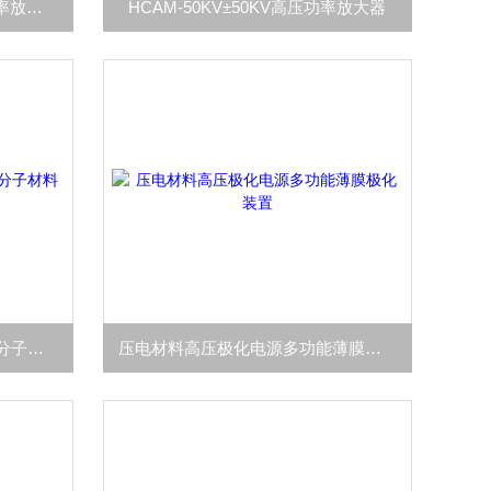
HCAM-10KV正负10kV高压功率放大器
HCAM-50KV±50KV高压功率放大器
HCDH-4过压过流三重防护 高分子材料耐电弧试验机
压电材料高压极化电源多功能薄膜极化装置