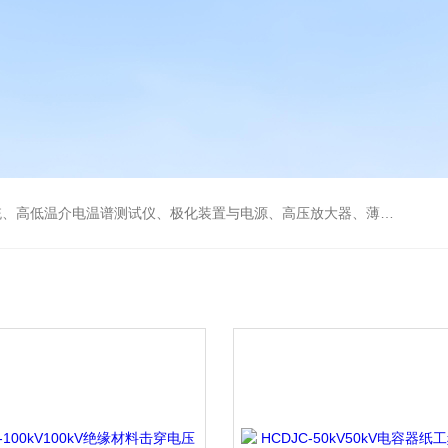
低温冷热台、铁电压电热释电测试仪、绝缘材料电学性能综合测试平台、电击穿强度试验仪、耐电弧试验仪、高压漏电起痕测试仪、储能材料电学测控系统。