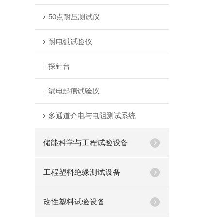
50点耐压测试仪
耐电弧试验仪
探针台
漏电起痕试验仪
多通道介电与电阻测试系统
储能科学与工程试验设备
工程塑料绝缘测试设备
改性塑料试验设备