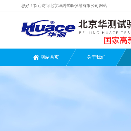
您好！欢迎访问北京华测试验仪器有限公司网站！
网站首页
关于我们