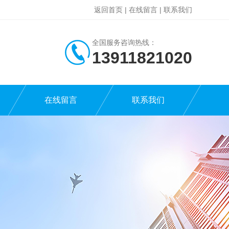
返回首页
|
在线留言
|
联系我们
全国服务咨询热线：
13911821020
在线留言
联系我们