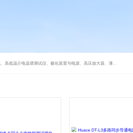
低温冷热台、铁电压电热释电测试仪、绝缘材料电学性能综合测试平台、电击穿强度试验仪、耐电弧试验仪、高压漏电起痕测试仪、储能材料电学测控系统。