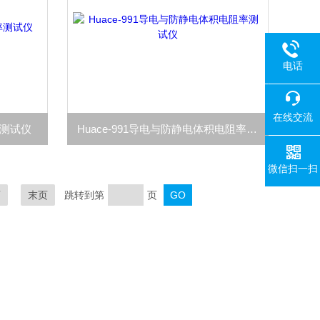
电话
在线交流
率测试仪
Huace-991导电与防静电体积电阻率测试仪
微信扫一扫
页
末页
跳转到第
页