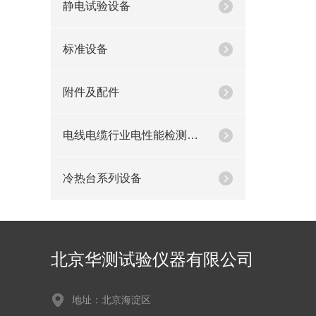
静电试验设备
标准设备
附件及配件
电线电缆行业电性能检测设备
冷热台系列设备
北京华测试验仪器有限公司
地址：北京海淀区