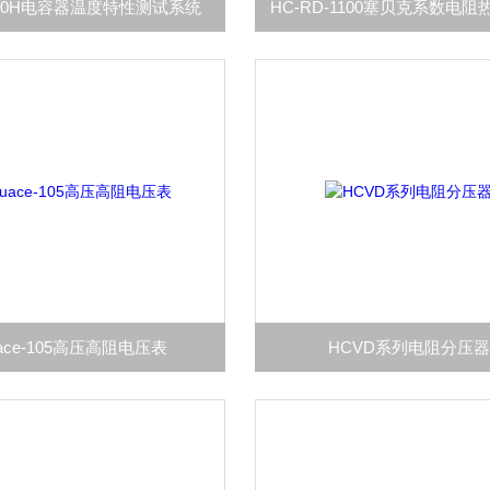
-40H电容器温度特性测试系统
ace-105高压高阻电压表
HCVD系列电阻分压器