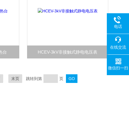
电话
在线交流
冷热台
HCEV-3kV非接触式静电电压表
微信扫一扫
页
末页
跳转到第
页