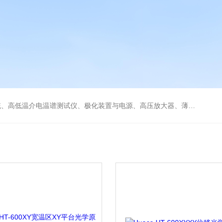
低温冷热台、铁电压电热释电测试仪、绝缘材料电学性能综合测试平台、电击穿强度试验仪、耐电弧试验仪、高压漏电起痕测试仪、储能材料电学测控系统。